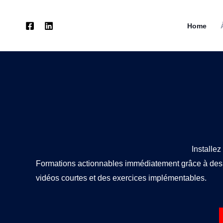
Aller
au
Home
contenu
Installe
Formations actionnables immédiatement grâce à des
vidéos courtes et des exercices implémentables.