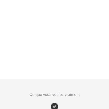
 ne voyez pas le résultats de vos
Vous êtes déc
actions
d
faites des choses que vous avez apprises
Du coup vous n’ave
mation, sur Youtube mais peu de résultats
vous arrêtez l
nt présents. (pour vous ou vos clients)
Ce que vous voulez vraiment