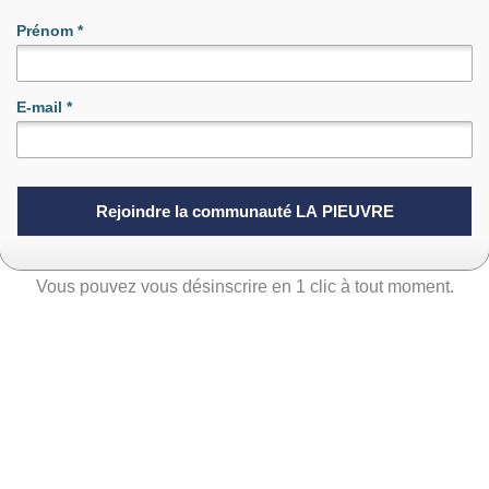
Prénom
*
E-mail
*
Vous pouvez vous désinscrire en 1 clic à tout moment.
es 3 problématiques récurrentes chez les pros qu’on accompag