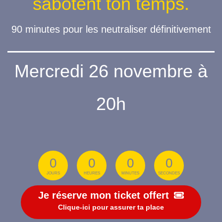
sabotent ton temps.
90 minutes pour les neutraliser définitivement
Mercredi 26 novembre à
20h
0
0
0
0
JOURS
HEURES
MINUTES
SECONDES
Je réserve mon ticket offert
Clique-ici pour assurer ta place