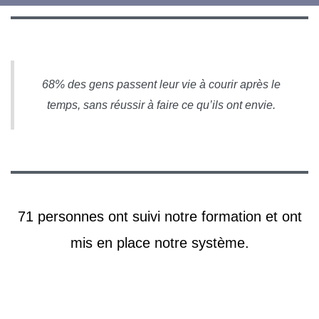
68% des gens passent leur vie à courir après le
temps, sans réussir à faire ce qu’ils ont envie.
On te dévoile les clés de notre système
TIMER
71 personnes ont suivi notre formation et ont
mis en place notre système.
Résultats : 7h de récupérées en moyenne par nos stagiaires. Ils
ont anéanti leurs 5 parasites.