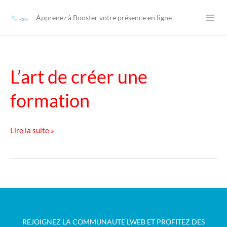
Aller
Apprenez à Booster votre présence en ligne
au
contenu
L’art de créer une
formation
L’art
Lire la suite »
de
créer
une
formation
REJOIGNEZ LA COMMUNAUTE LWEB ET PROFITEZ DES