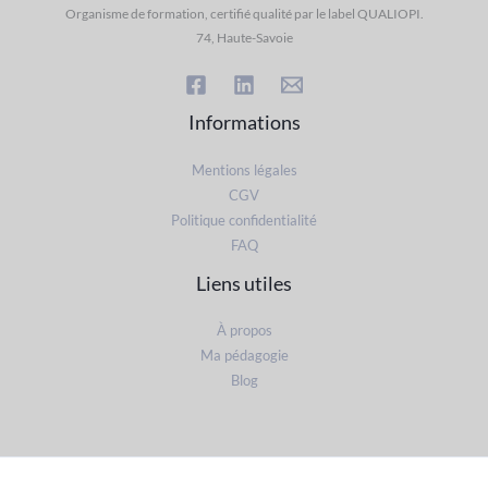
Organisme de formation, certifié qualité par le label QUALIOPI.
74, Haute-Savoie
Informations
Mentions légales
CGV
Politique confidentialité
FAQ
Liens utiles
À propos
Ma pédagogie
Blog