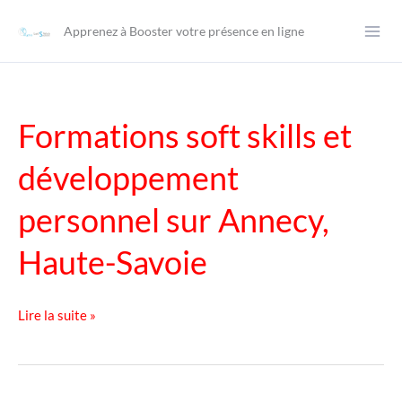
Aller
Apprenez à Booster votre présence en ligne
au
contenu
Formations soft skills et
développement
personnel sur Annecy,
Haute-Savoie
Formations
Lire la suite »
soft
skills
et