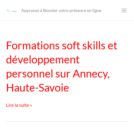
Aller
Apprenez à Booster votre présence en ligne
au
contenu
Formations soft skills et
développement
personnel sur Annecy,
Haute-Savoie
Formations
Lire la suite »
soft
skills
et