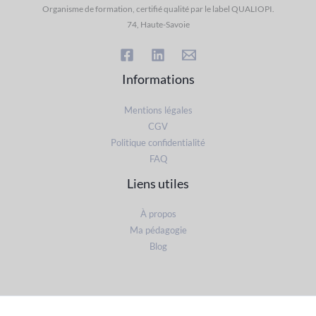
Organisme de formation, certifié qualité par le label QUALIOPI.
74, Haute-Savoie
Informations
Mentions légales
CGV
Politique confidentialité
FAQ
Liens utiles
À propos
Ma pédagogie
Blog