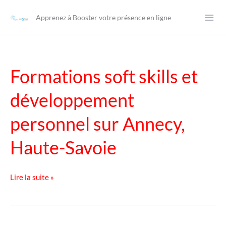
Aller
Apprenez à Booster votre présence en ligne
au
contenu
Formations soft skills et
développement
personnel sur Annecy,
Haute-Savoie
Formations
Lire la suite »
soft
skills
et